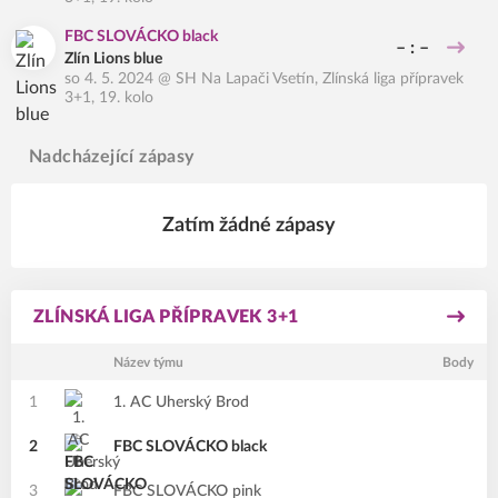
FBC SLOVÁCKO black
– : –
Zlín Lions blue
so 4. 5. 2024
@
SH Na Lapači Vsetín
,
Zlínská liga přípravek
3+1, 19. kolo
Nadcházející zápasy
Zatím žádné zápasy
ZLÍNSKÁ LIGA PŘÍPRAVEK 3+1
Název týmu
Body
1
1. AC Uherský Brod
2
FBC SLOVÁCKO black
3
FBC SLOVÁCKO pink