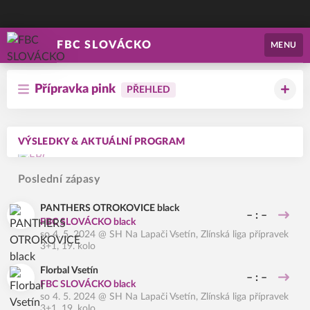
FBC SLOVÁCKO
MENU
Přípravka pink
PŘEHLED
VÝSLEDKY & AKTUÁLNÍ PROGRAM
Poslední zápasy
PANTHERS OTROKOVICE black
– : –
FBC SLOVÁCKO black
so 4. 5. 2024
@
SH Na Lapači Vsetín
,
Zlínská liga přípravek
3+1, 19. kolo
Florbal Vsetín
– : –
FBC SLOVÁCKO black
so 4. 5. 2024
@
SH Na Lapači Vsetín
,
Zlínská liga přípravek
3+1, 19. kolo