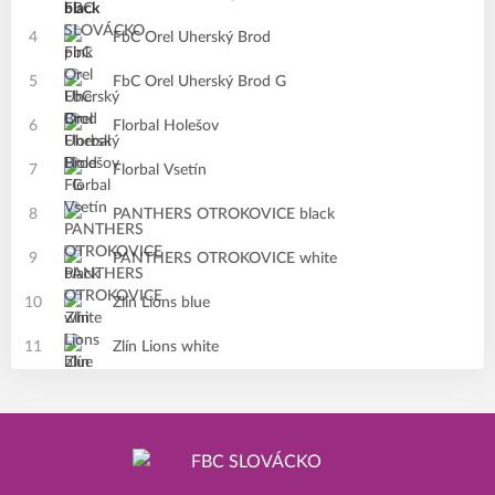
4
FbC Orel Uherský Brod
5
FbC Orel Uherský Brod G
6
Florbal Holešov
7
Florbal Vsetín
8
PANTHERS OTROKOVICE black
9
PANTHERS OTROKOVICE white
10
Zlín Lions blue
11
Zlín Lions white