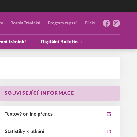
ce
Rozpis Tréninků
Program zápasů
Flickr
Facebook
Instagram
vní trénink!
Digitální Bulletin
SOUVISEJÍCÍ INFORMACE
Textový online přenos
Statistiky k utkání