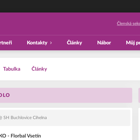
Členská sek
rtneři
Kontakty
Články
Nábor
Můj pr
Tabulka
Články
KOLO
 SH Buchlovice Cihelna
 - Florbal Vsetín